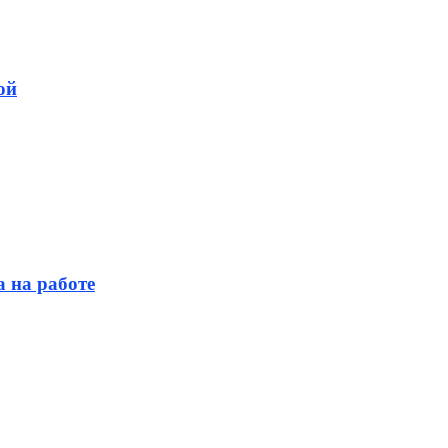
ой
 на работе