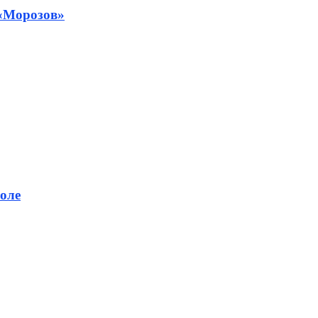
 «Морозов»
оле