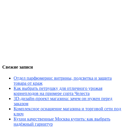
Свежие записи
Отдел парфюмерии: витрины, подсветка и защита
товара от краж
Как выбрать петрушку для отличного урожая
корнеплодов на примере сорта Челеста
3D-дизайн-проект магазина: зачем он нужен перед
заказом
Комплексное оснащение магазина и торговой сети под
ключ
Кухни качественные Москва купить: как выбрать
надёжный гарнитур