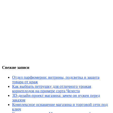
Свежие записи
Отдел парфюмерии: витрины, подсветка и защита
товара от краж
Как выбрать петрушку для отличного урожая
корнеплодов на примере сорта Челеста
3D-дизайн-проект магазина: зачем он нужен перед
заказом
Комплексное оснащение магазина и торговой сети под
ключ