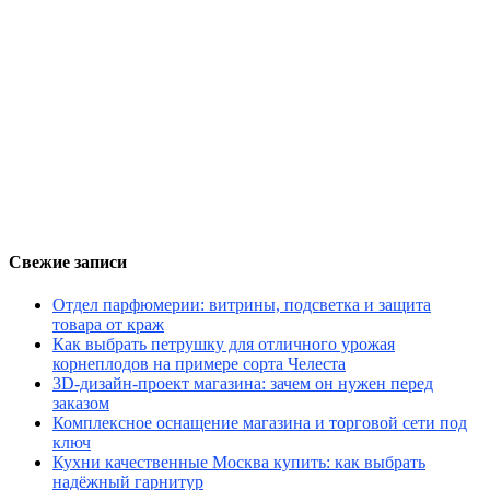
Свежие записи
Отдел парфюмерии: витрины, подсветка и защита
товара от краж
Как выбрать петрушку для отличного урожая
корнеплодов на примере сорта Челеста
3D-дизайн-проект магазина: зачем он нужен перед
заказом
Комплексное оснащение магазина и торговой сети под
ключ
Кухни качественные Москва купить: как выбрать
надёжный гарнитур