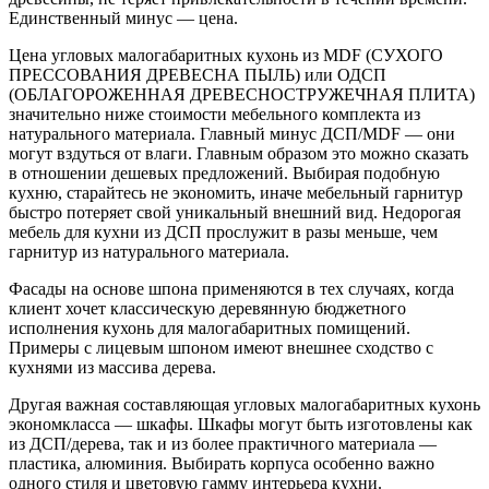
Единственный минус — цена.
Цена угловых малогабаритных кухонь из MDF (СУХОГО
ПРЕССОВАНИЯ ДРЕВЕСНА ПЫЛЬ) или ОДСП
(ОБЛАГОРОЖЕННАЯ ДРЕВЕСНОСТРУЖЕЧНАЯ ПЛИТА)
значительно ниже стоимости мебельного комплекта из
натурального материала. Главный минус ДСП/MDF — они
могут вздуться от влаги. Главным образом это можно сказать
в отношении дешевых предложений. Выбирая подобную
кухню, старайтесь не экономить, иначе мебельный гарнитур
быстро потеряет свой уникальный внешний вид. Недорогая
мебель для кухни из ДСП прослужит в разы меньше, чем
гарнитур из натурального материала.
Фасады на основе шпона применяются в тех случаях, когда
клиент хочет классическую деревянную бюджетного
исполнения кухонь для малогабаритных помищений.
Примеры с лицевым шпоном имеют внешнее сходство с
кухнями из массива дерева.
Другая важная составляющая угловых малогабаритных кухонь
экономкласса — шкафы. Шкафы могут быть изготовлены как
из ДСП/дерева, так и из более практичного материала —
пластика, алюминия. Выбирать корпуса особенно важно
одного стиля и цветовую гамму интерьера кухни.