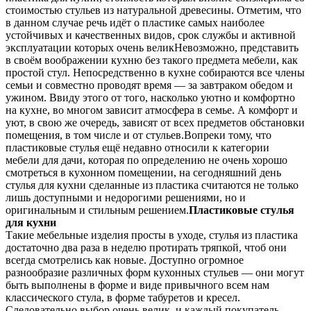
стоимостью стульев из натуральной древесины. Отметим, что
в данном случае речь идёт о пластике самых наиболее
устойчивых и качественных видов, срок службы и активной
эксплуатации которых очень великНевозможно, представить
в своём воображении кухню без такого предмета мебели, как
простой стул. Непосредственно в кухне собираются все члены
семьи и совместно проводят время — за завтраком обедом и
ужином. Ввиду этого от того, насколько уютно и комфортно
на кухне, во многом зависит атмосфера в семье. А комфорт и
уют, в свою же очередь, зависят от всех предметов обстановки
помещения, в том числе и от стульев.Вопреки тому, что
пластиковые стулья ещё недавно относили к категории
мебели для дачи, которая по определению не очень хорошо
смотреться в кухонном помещении, на сегодняшний день
стулья для кухни сделанные из пластика считаются не только
лишь доступными и недорогими решениями, но и
оригинальным и стильным решением.
Пластиковые стулья
для кухни
Такие мебельные изделия просты в уходе, стулья из пластика
достаточно два раза в неделю протирать тряпкой, чтоб они
всегда смотрелись как новые. Доступно огромное
разнообразие различных форм кухонных стульев — они могут
быть выполнены в форме и виде привычного всем нам
классического стула, в форме табуретов и кресел.
Следовательно выбор очень велик, и каждый покупатель