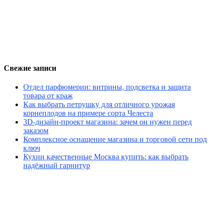
Свежие записи
Отдел парфюмерии: витрины, подсветка и защита
товара от краж
Как выбрать петрушку для отличного урожая
корнеплодов на примере сорта Челеста
3D-дизайн-проект магазина: зачем он нужен перед
заказом
Комплексное оснащение магазина и торговой сети под
ключ
Кухни качественные Москва купить: как выбрать
надёжный гарнитур