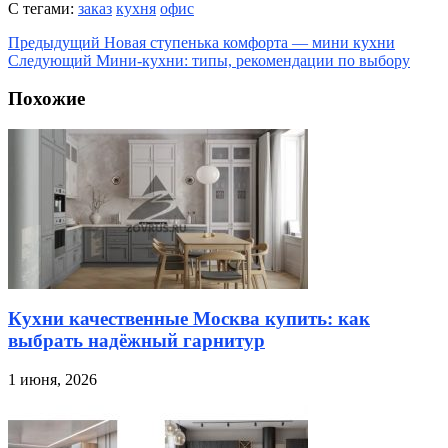
С тегами:
заказ
кухня
офис
Предыдущий
Новая ступенька комфорта — мини кухни
Следующий
Мини-кухни: типы, рекомендации по выбору
Похожие
Кухни качественные Москва купить: как
выбрать надёжный гарнитур
1 июня, 2026