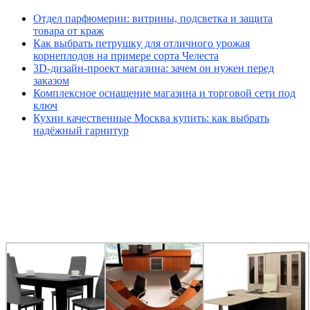
Отдел парфюмерии: витрины, подсветка и защита
товара от краж
Как выбрать петрушку для отличного урожая
корнеплодов на примере сорта Челеста
3D-дизайн-проект магазина: зачем он нужен перед
заказом
Комплексное оснащение магазина и торговой сети под
ключ
Кухни качественные Москва купить: как выбрать
надёжный гарнитур