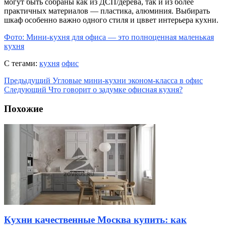
могут быть собраны как из ДСП/дерева, так и из более
практичных материалов — пластика, алюминия. Выбирать
шкаф особенно важно одного стиля и цввет интерьера кухни.
Фото: Мини-кухня для офиса — это полноценная маленькая
кухня
С тегами:
кухня
офис
Предыдущий
Угловые мини-кухни эконом-класса в офис
Следующий
Что говорит о задумке офисная кухня?
Похожие
Кухни качественные Москва купить: как