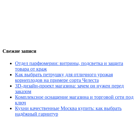
Свежие записи
Отдел парфюмерии: витрины, подсветка и защита
товара от краж
Как выбрать петрушку для отличного урожая
корнеплодов на примере сорта Челеста
3D-дизайн-проект магазина: зачем он нужен перед
заказом
Комплексное оснащение магазина и торговой сети под
ключ
Кухни качественные Москва купить: как выбрать
надёжный гарнитур