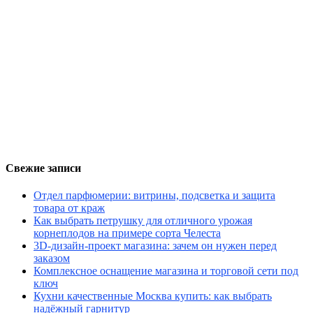
Свежие записи
Отдел парфюмерии: витрины, подсветка и защита
товара от краж
Как выбрать петрушку для отличного урожая
корнеплодов на примере сорта Челеста
3D-дизайн-проект магазина: зачем он нужен перед
заказом
Комплексное оснащение магазина и торговой сети под
ключ
Кухни качественные Москва купить: как выбрать
надёжный гарнитур