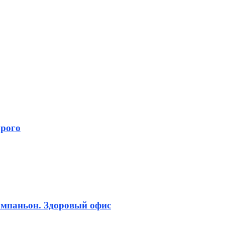
орого
омпаньон. Здоровый офис