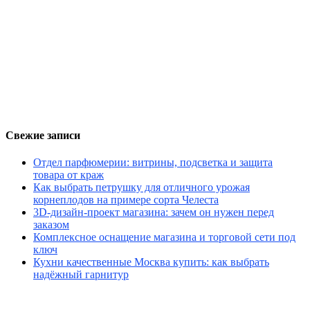
Свежие записи
Отдел парфюмерии: витрины, подсветка и защита
товара от краж
Как выбрать петрушку для отличного урожая
корнеплодов на примере сорта Челеста
3D-дизайн-проект магазина: зачем он нужен перед
заказом
Комплексное оснащение магазина и торговой сети под
ключ
Кухни качественные Москва купить: как выбрать
надёжный гарнитур