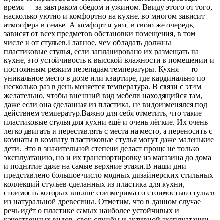
время — за завтраком обедом и ужином. Ввиду этого от того,
насколько уютно и комфортно на кухне, во многом зависит
атмосфера в семье. А комфорт и уют, в свою же очередь,
зависят от всех предметов обстановки помещения, в том
числе и от стульев.Главное, чем обладать должны
пластиковые стулья, если запланировано их размещать на
кухне, это устойчивость к высокой влажности в помещении и
постоянным резким перепадам температуры. Кухня — то
уникальное место в доме или квартире, где кардинально по
несколько раз в день меняется температура. В связи с этим
желательно, чтобы внешний вид мебели находящийся там,
даже если она сделанная из пластика, не видоизменялся под
действием температур.Важно для себя отметить, что такие
пластиковые стулья для кухни ещё и очень лёгкие. Их очень
легко двигать и переставлять с места на место, а переносить с
комнаты в комнату пластиковые стулья могут даже маленькие
дети. Это в значительной степени делает проще не только
эксплуатацию, но и их транспортировку из магазина до дома
и поднятие даже на самые верхние этажи.В наши дни
представлено большое число модных дизайнерских стильных
коллекций стульев сделанных из пластика для кухни,
стоимость которых вполне соизмерима со стоимостью стульев
из натуральной древесины. Отметим, что в данном случае
речь идёт о пластике самых наиболее устойчивых и
качественных видов, срок службы и активной эксплуатации