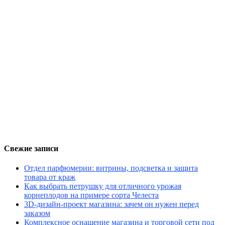
Свежие записи
Отдел парфюмерии: витрины, подсветка и защита
товара от краж
Как выбрать петрушку для отличного урожая
корнеплодов на примере сорта Челеста
3D-дизайн-проект магазина: зачем он нужен перед
заказом
Комплексное оснащение магазина и торговой сети под