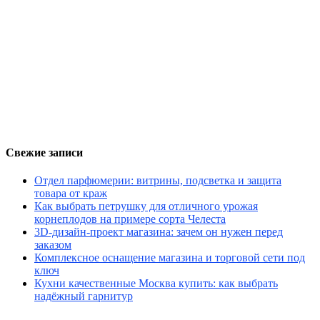
Свежие записи
Отдел парфюмерии: витрины, подсветка и защита
товара от краж
Как выбрать петрушку для отличного урожая
корнеплодов на примере сорта Челеста
3D-дизайн-проект магазина: зачем он нужен перед
заказом
Комплексное оснащение магазина и торговой сети под
ключ
Кухни качественные Москва купить: как выбрать
надёжный гарнитур