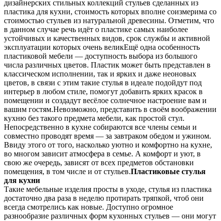
дизайнерских стильных коллекций стульев сделанных из
пластика для
кухни, стоимость которых вполне соизмерима со
стоимостью стульев из натуральной древесины. Отметим, что
в данном случае речь идёт о пластике самых наиболее
устойчивых и качественных видов, срок службы и активной
эксплуатации которых очень великЕщё одна особенность
пластиковой мебели — доступность выбора из большого
числа различных цветов. Пластик может быть представлен в
классическом исполнении, так и ярких и даже неоновых
цветов, в связи с этим такие стулья в идеале подойдут под
интерьер в любом стиле, помогут добавить ярких красок в
помещении и создадут весёлое солнечное настроение вам и
вашим гостям.Невозможно, представить в своём воображении
кухню без такого предмета мебели, как простой стул.
Непосредственно в кухне собираются все члены семьи и
совместно проводят время — за завтраком обедом и ужином.
Ввиду этого от того, насколько уютно и комфортно на кухне,
во многом зависит атмосфера в семье. А комфорт и уют, в
свою же очередь, зависят от всех предметов обстановки
помещения, в том числе и от стульев.
Пластиковые стулья
для кухни
Такие мебельные изделия просты в уходе, стулья из пластика
достаточно два раза в неделю протирать тряпкой, чтоб они
всегда смотрелись как новые. Доступно огромное
разнообразие различных форм кухонных стульев — они могут