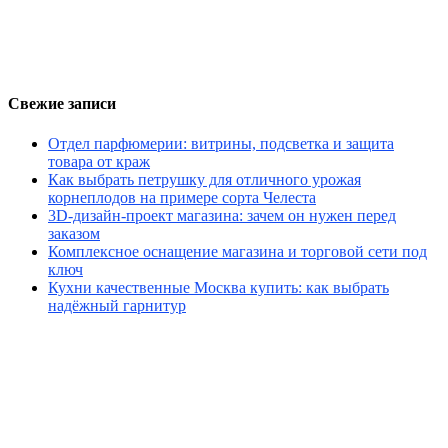
Свежие записи
Отдел парфюмерии: витрины, подсветка и защита
товара от краж
Как выбрать петрушку для отличного урожая
корнеплодов на примере сорта Челеста
3D-дизайн-проект магазина: зачем он нужен перед
заказом
Комплексное оснащение магазина и торговой сети под
ключ
Кухни качественные Москва купить: как выбрать
надёжный гарнитур