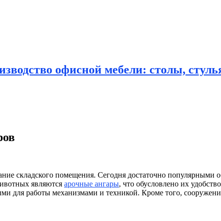
зводство офисной мебели: столы, стулья
ров
ание складского помещения.
Сегодня достаточно популярными об
животных являются
арочные ангары
, что обусловлено их удобств
 для работы механизмами и техникой. Кроме того, сооружение