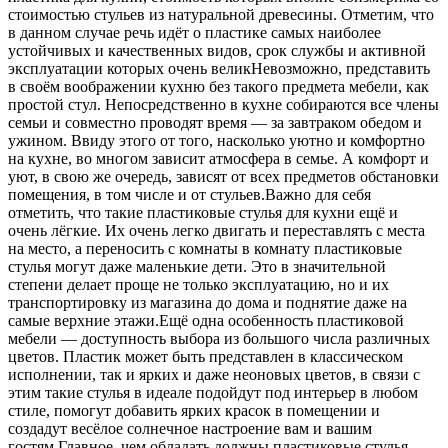
стоимостью стульев из натуральной древесины. Отметим, что
в данном случае речь идёт о пластике самых наиболее
устойчивых и качественных видов, срок службы и активной
эксплуатации которых очень великНевозможно, представить
в своём воображении кухню без такого предмета мебели, как
простой стул. Непосредственно в кухне собираются все члены
семьи и совместно проводят время — за завтраком обедом и
ужином. Ввиду этого от того, насколько уютно и комфортно
на кухне, во многом зависит атмосфера в семье. А комфорт и
уют, в свою же очередь, зависят от всех предметов обстановки
помещения, в том числе и от стульев.Важно для себя
отметить, что такие пластиковые стулья для кухни ещё и
очень лёгкие. Их очень легко двигать и переставлять с места
на место, а переносить с комнаты в комнату пластиковые
стулья могут даже маленькие дети. Это в значительной
степени делает проще не только эксплуатацию, но и их
транспортировку из магазина до дома и поднятие даже на
самые верхние этажи.Ещё одна особенность пластиковой
мебели — доступность выбора из большого числа различных
цветов. Пластик может быть представлен в классическом
исполнении, так и ярких и даже неоновых цветов, в связи с
этим такие стулья в идеале подойдут под интерьер в любом
стиле, помогут добавить ярких красок в помещении и
создадут весёлое солнечное настроение вам и вашим
гостям.Главное, чем обладать должны пластиковые стулья,