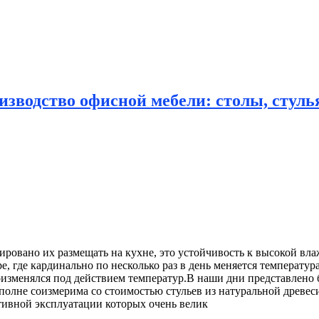
зводство офисной мебели: столы, стулья
ировано их размещать на кухне, это устойчивость к высокой
вла
, где кардинально по несколько раз в день меняется температур
идоизменялся под действием температур.В наши дни представлен
вполне соизмерима со стоимостью стульев из натуральной древес
тивной эксплуатации которых очень велик