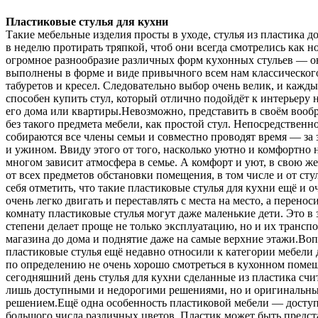
Пластиковые стулья для кухни
Такие мебельные изделия просты в уходе, стулья из пластика до
в неделю протирать тряпкой, чтоб они всегда смотрелись как 
огромное разнообразие различных форм кухонных стульев — о
выполнены в форме и виде привычного всем нам классического
табуретов и кресел. Следовательно выбор очень велик, и кажд
способен купить стул, который отлично подойдёт к интерьеру 
его дома или квартиры.Невозможно, представить в своём воо
без такого предмета мебели, как простой стул. Непосредственн
собираются все члены семьи и совместно проводят время — за 
и ужином. Ввиду этого от того, насколько уютно и комфортно н
многом зависит атмосфера в семье. А комфорт и уют, в свою же
от всех предметов обстановки помещения, в том числе и от сту
себя отметить, что такие пластиковые стулья для кухни ещё и о
очень легко двигать и переставлять с места на место, а перенос
комнату пластиковые стулья могут даже маленькие дети. Это в
степени делает проще не только эксплуатацию, но и их трансп
магазина до дома и поднятие даже на самые верхние этажи.Воп
пластиковые стулья ещё недавно относили к категории мебели д
по определению не очень хорошо смотреться в кухонном поме
сегодняшний день стулья для кухни сделанные из пластика счи
лишь доступными и недорогими решениями, но и оригинальн
решением.Ещё одна особенность пластиковой мебели — доступ
большого числа различных цветов. Пластик может быть предст