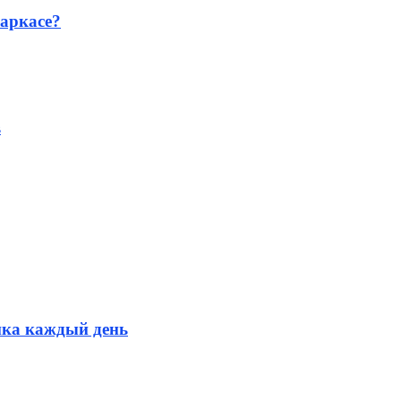
аркасе?
в
ика каждый день