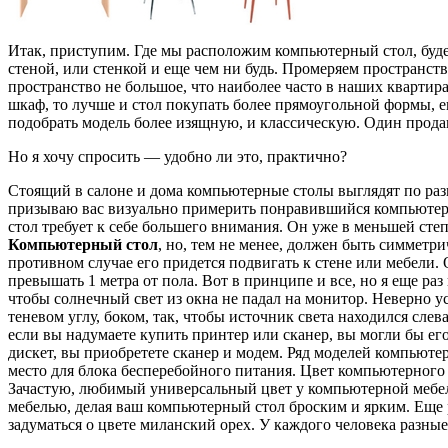
Итак, приступим. Где мы расположим компьютерный стол, будет
стеной, или стенкой и еще чем ни будь. Промеряем пространст
пространство не большое, что наиболее часто в наших квартира
шкаф, то лучше и стол покупать более прямоугольной формы, 
подобрать модель более изящную, и классическую. Один прода
Но я хочу спросить — удобно ли это, практично?
Стоящий в салоне и дома компьютерные столы выглядят по разн
призываю вас визуально примерить понравившийся компьютерн
стол требует к себе большего внимания. Он уже в меньшей степ
Компьютерный стол
, но, тем не менее, должен быть симметр
противном случае его придется подвигать к стене или мебели
превышать 1 метра от пола. Вот в принципе и все, но я еще ра
чтобы солнечный свет из окна не падал на монитор. Неверно ус
теневом углу, боком, так, чтобы источник света находился сле
если вы надумаете купить принтер или сканер, вы могли бы ег
дискет, вы приобретете сканер и модем. Ряд моделей компьют
место для блока бесперебойного питания. Цвет компьютерного 
Зачастую, любимый универсальный цвет у компьютерной мебели 
мебелью, делая ваш компьютерный стол броским и ярким. Еще р
задуматься о цвете миланский орех. У каждого человека разные