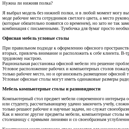
Нужна ли нижняя полка?
Я выбрал модель без нижней полки, и в любой момент могу выт
моде рабочие места сотрудников светлого цвета, а место руков
(которые обязательно появятся со временем), но зато не так 
комбинация с письменными. Тумбочка для бумаг просто необход
Офисная мебель угловые столы
При правильном подходе к оформлению офисного пространства м
вторых, привлечь внимание и расположить к себе клиента. В-
трудовому настрою.
Рациональная расстановка офисной мебели это решение пробле
Угловое расположение рабочих и компьютерных столов пожалуй
только рабочее место, но и организовать размещение офисной 
Угловые офисные столы могут иметь одинаковые размеры ради
Мебель компьютерные столы и разновидности
Компьютерный стол предмет мебели современного интерьера 
или студенту, рассчитывающему удачно закончить учебу, слож
только решают рабочие и научные задачи, но служат своеобраз
Как и многие другие предметы мебели, компьютерные столы 
столешницу с прямыми линиями и со своеобразным углублени