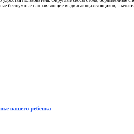
 удобства пользователя. Округлые скосы стола, обрамленные спе
лавные бесшумные направляющие выдвигающихся ящиков, значит
вье вашего ребенка