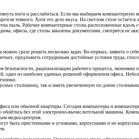
януть ноги и расслабиться. Если мы выбираем компьютерную меб
одителя темного. Хотя это дело вкуса. На светлом столе остает
заметна пыль. Рабочие компьютерные столы расположенные вдоль 
има, офисы, где столы завалены документами, смотрятся не акк
ожно сразу решить несколько задач. Во-первых, заявить о себе
третьих, предложить сотрудникам достойные условия труда, сп
м безопасности, рационализации рабочего процесса, экономии 
, одно из наиболее удачных решений оформления офиса. Неболь
техники.
усных столешниц, так и иметь увеличенную по длине столешниц
офиса или обычной квартиры. Сегодня компьютеры и компьютер
но обойтись без этой электронно-вычислительной машины. Комп
ным медиа-центром.
могут быть пристенными и угловыми, корпусными и не корпусн
ем.