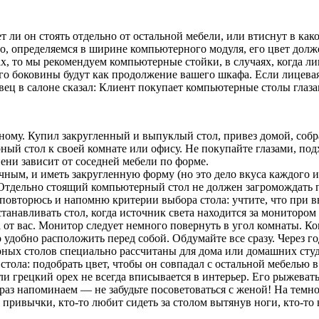
 ли он стоять отдельно от остальной мебели, или втиснут в как
во, определяемся в ширине компьютерного модуля, eго цвет дол
х, то мы рекомендуем компьютерные стойки, в случаях, когда ли
его боковины будут как продолжение вашего шкафа. Если лицева
вец в салоне сказал: Клиент покупает компьютерные столы глаз
ому. Купил закругленный и выпуклый стол, привез домой, собра
ый стол к своей комнате или офису. Не покупайте глазами, по
ени зависит от соседней мебели по форме.
ичным, и иметь закругленную форму (но это дело вкуса каждого 
. Отдельно стоящий компьютерный стол не должен загромождать 
з повторюсь и напомню критерии выбора стола: учтите, что при в
танавливать стол, когда источник света находится за монитором 
ва от вас. Монитор следует немного повернуть в угол комнаты. 
о удобно расположить перед собой. Обдумайте все сразу. Через 
ерных столов специально рассчитаны для дома или домашних сту
стола: подобрать цвет, чтобы он совпадал с остальной мебелью 
грецкий орех не всегда вписывается в интерьер. Его рыжеватый
аз напоминаем — не забудьте посоветоваться с женой! На темной
 привычки, кто-то любит сидеть за столом вытянув ноги, кто-то