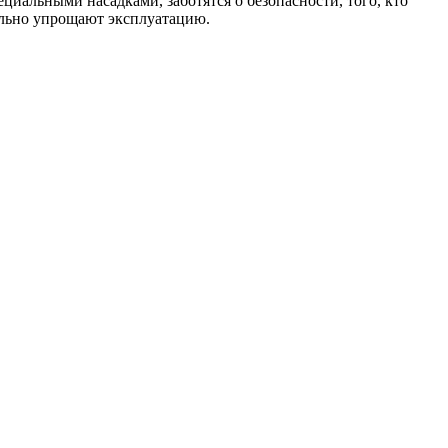
циальными насадками, заботятся о безопасности, того, кто
ельно упрощают эксплуатацию.