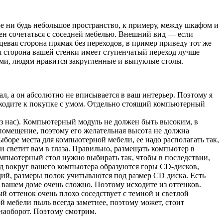
ое ни будь небольшое пространство, к примeру, между шкафом и
жен сочетаться с соседней мебелью. Внешний вид — если
цевая сторона прямая без переходов, в пример приведу тот же
я сторона вашей стенки имеет ступенчатый переход лучше
ами, людям нравится закругленные и выпуклые столы.
л, а он абсолютно не вписывается в ваш интерьер. Поэтому я
дходите к покупке с умом. Отдельно стоящий компьютерный
из нас). Компьютерный модуль не должен быть высоким, в
помещение, поэтому его желательная высота не должна
ыборе места для компьютерной мебели, ее надо располагать так,
и светит вам в глаза. Правильно, размещать компьютер в
Компьютерный стол нужно выбирать так, чтобы в последствии,
год вокруг вашего компьютера образуются горы CD-дисков,
дий, размеры полок учитываются под размер CD диска. Есть
в вашем доме очень сложно. Поэтому исходите из оттенков.
 оттенок очень плохо соседствует с темной и светлой
 мебели пыль всегда заметнее, поэтому может, стоит
 наоборот. Поэтому смотрим.