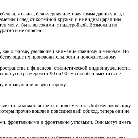
ель для офиса, бело-черная цветовая гамма давно ушла, в
ся заметный след от кофейной кружки и не видны царапины
стен могут быть высокими, с надстройкой. Возможна их
уратно и не опрятно.
, как о фирме, уделяющей внимание главному и мелочам. Во-
особствующие их производительности и положительному
пространства и финансов, стилистической индивидуальности.
шой угол размером от 90 на 90 см способен вместить не
у в правую или левую сторону.
ные столы можно встретить повсеместно. Любому школьнику
ьютеры прочно вошли в повседневный обиход, теперь они не
ыми, фронтальными и фронтально-угловыми. Они могут иметь