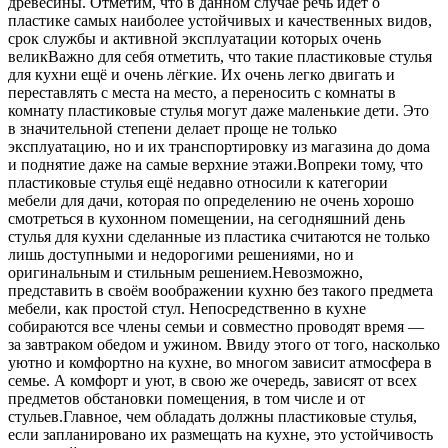
древесины. Отметим, что в данном случае речь идёт о
пластике самых наиболее устойчивых и качественных видов,
срок службы и активной эксплуатации которых очень
великВажно для себя отметить, что такие пластиковые стулья
для кухни ещё и очень лёгкие. Их очень легко двигать и
переставлять с места на место, а переносить с комнаты в
комнату пластиковые стулья могут даже маленькие дети. Это
в значительной степени делает проще не только
эксплуатацию, но и их транспортировку из магазина до дома
и поднятие даже на самые верхние этажи.Вопреки тому, что
пластиковые стулья ещё недавно относили к категории
мебели для дачи, которая по определению не очень хорошо
смотреться в кухонном помещении, на сегодняшний день
стулья для кухни сделанные из пластика считаются не только
лишь доступными и недорогими решениями, но и
оригинальным и стильным решением.Невозможно,
представить в своём воображении кухню без такого предмета
мебели, как простой стул. Непосредственно в кухне
собираются все члены семьи и совместно проводят время —
за завтраком обедом и ужином. Ввиду этого от того, насколько
уютно и комфортно на кухне, во многом зависит атмосфера в
семье. А комфорт и уют, в свою же очередь, зависят от всех
предметов обстановки помещения, в том числе и от
стульев.Главное, чем обладать должны пластиковые стулья,
если запланировано их размещать на кухне, это устойчивость