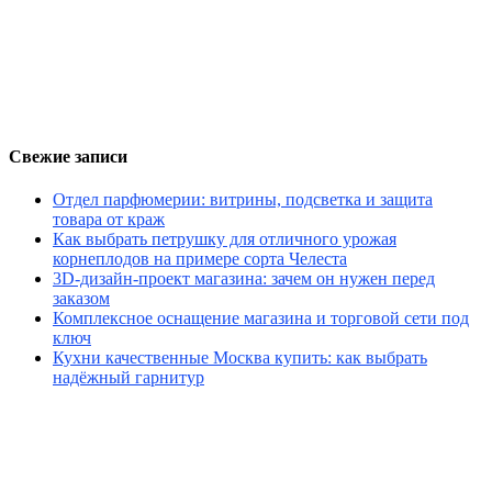
Свежие записи
Отдел парфюмерии: витрины, подсветка и защита
товара от краж
Как выбрать петрушку для отличного урожая
корнеплодов на примере сорта Челеста
3D-дизайн-проект магазина: зачем он нужен перед
заказом
Комплексное оснащение магазина и торговой сети под
ключ
Кухни качественные Москва купить: как выбрать
надёжный гарнитур