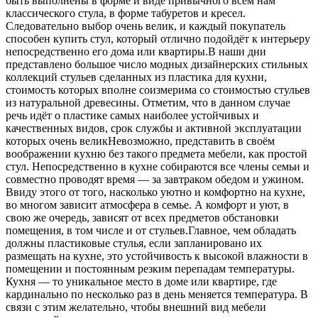
быть выполнены в форме и виде привычного всем нам
классического стула, в форме табуретов и кресел.
Следовательно выбор очень велик, и каждый покупатель
способен купить стул, который отлично подойдёт к интерьеру
непосредственно его дома или квартиры.В наши дни
представлено большое число модных дизайнерских стильных
коллекций стульев сделанных из пластика для кухни,
стоимость которых вполне соизмерима со стоимостью стульев
из натуральной древесины. Отметим, что в данном случае
речь идёт о пластике самых наиболее устойчивых и
качественных видов, срок службы и активной эксплуатации
которых очень великНевозможно, представить в своём
воображении кухню без такого предмета мебели, как простой
стул. Непосредственно в кухне собираются все члены семьи и
совместно проводят время — за завтраком обедом и ужином.
Ввиду этого от того, насколько уютно и комфортно на кухне,
во многом зависит атмосфера в семье. А комфорт и уют, в
свою же очередь, зависят от всех предметов обстановки
помещения, в том числе и от стульев.Главное, чем обладать
должны пластиковые стулья, если запланировано их
размещать на кухне, это устойчивость к высокой влажности в
помещении и постоянным резким перепадам температуры.
Кухня — то уникальное место в доме или квартире, где
кардинально по несколько раз в день меняется температура. В
связи с этим желательно, чтобы внешний вид мебели