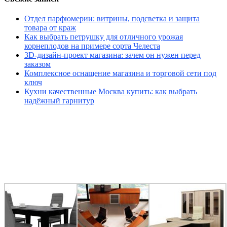
Отдел парфюмерии: витрины, подсветка и защита
товара от краж
Как выбрать петрушку для отличного урожая
корнеплодов на примере сорта Челеста
3D-дизайн-проект магазина: зачем он нужен перед
заказом
Комплексное оснащение магазина и торговой сети под
ключ
Кухни качественные Москва купить: как выбрать
надёжный гарнитур