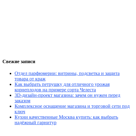
Свежие записи
Отдел парфюмерии: витрины, подсветка и защита
товара от краж
Как выбрать петрушку для отличного урожая
корнеплодов на примере сорта Челеста
3D-дизайн-проект магазина: зачем он нужен перед
заказом
Комплексное оснащение магазина и торговой сети под
ключ
Кухни качественные Москва купить: как выбрать
надёжный гарнитур