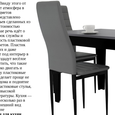
Ввиду этого от
т атмосфера в
едметов
редставлено
ьев сделанных из
 стоимостью
ае речь идёт о
рок службы и
ость пластиковой
ветов. Пластик
их и даже
т под интерьер в
здадут весёлое
тить, что такие
ко двигать и
ту пластиковые
 делает проще не
 дома и поднятие
астиковые стулья,
к высокой
ературы. Кухня —
есколько раз в
 внешний вид
 не
я для кухни