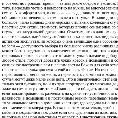
и совместно проводят время — за завтраком обедом и ужином. 
того, насколько уютно и комфортно на кухне, во многом зависи
семье. А комфорт и уют, в свою же очередь, зависят от всех пр
обстановки помещения, в том числе и от стульев.В наши дни п
большое число модных дизайнерских стильных коллекций стул
пластика для кухни, стоимость которых вполне соизмерима со
стульев из натуральной древесины. Отметим, что в данном случ
пластике самых наиболее устойчивых и качественных видов, с
активной эксплуатации которых очень великЕщё одна особенн
мебели — доступность выбора из большого числа различных ц
может быть представлен в классическом исполнении, так и ярк
неоновых цветов, в связи с этим такие стулья в идеале подойду
любом стиле, помогут добавить ярких красок в помещении и со
солнечное настроение вам и вашим гостям.Важно для себя отме
пластиковые стулья для кухни ещё и очень лёгкие. Их очень лег
переставлять с места на место, а переносить с комнаты в комна
стулья могут даже маленькие дети. Это в значительной степени
только эксплуатацию, но и их транспортировку из магазина до
даже на самые верхние этажи.Главное, чем обладать должны пл
если запланировано их размещать на кухне, это устойчивость 
влажности в помещении и постоянным резким перепадам темп
то уникальное место в доме или квартире, где кардинально по н
день меняется температура. В связи с этим желательно, чтобы
мебели находящийся там, даже если она сделанная из пластика,
видоизменялся под действием температур.
Пластиковые стуль