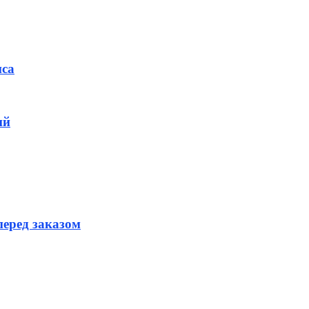
иса
ий
перед заказом