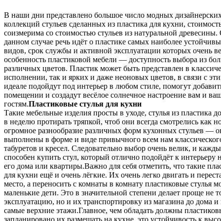
В наши дни представлено большое число модных дизайнерски
коллекций стульев сделанных из пластика для кухни, стоимост
соизмерима со стоимостью стульев из натуральной древесины. 
данном случае речь идёт о пластике самых наиболее устойчив
видов, срок службы и активной эксплуатации которых очень в
особенность пластиковой мебели — доступность выбора из бо
различных цветов. Пластик может быть представлен в классич
исполнении, так и ярких и даже неоновых цветов, в связи с эти
идеале подойдут под интерьер в любом стиле, помогут добавит
помещении и создадут весёлое солнечное настроение вам и ва
гостям.
Пластиковые стулья для кухни
Такие мебельные изделия просты в уходе, стулья из пластика до
в неделю протирать тряпкой, чтоб они всегда смотрелись как 
огромное разнообразие различных форм кухонных стульев — о
выполнены в форме и виде привычного всем нам классического
табуретов и кресел. Следовательно выбор очень велик, и кажд
способен купить стул, который отлично подойдёт к интерьеру 
его дома или квартиры.Важно для себя отметить, что такие пла
для кухни ещё и очень лёгкие. Их очень легко двигать и переста
место, а переносить с комнаты в комнату пластиковые стулья м
маленькие дети. Это в значительной степени делает проще не т
эксплуатацию, но и их транспортировку из магазина до дома и
самые верхние этажи.Главное, чем обладать должны пластиковы
запланировано их размещать на кухне, это устойчивость к выс