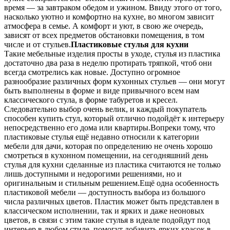
время — за завтраком обедом и ужином. Ввиду этого от того,
насколько уютно и комфортно на кухне, во многом зависит
атмосфера в семье. А комфорт и уют, в свою же очередь,
зависят от всех предметов обстановки помещения, в том
числе и от стульев.
Пластиковые стулья для кухни
Такие мебельные изделия просты в уходе, стулья из пластика
достаточно два раза в неделю протирать тряпкой, чтоб они
всегда смотрелись как новые. Доступно огромное
разнообразие различных форм кухонных стульев — они могут
быть выполнены в форме и виде привычного всем нам
классического стула, в форме табуретов и кресел.
Следовательно выбор очень велик, и каждый покупатель
способен купить стул, который отлично подойдёт к интерьеру
непосредственно его дома или квартиры.Вопреки тому, что
пластиковые стулья ещё недавно относили к категории
мебели для дачи, которая по определению не очень хорошо
смотреться в кухонном помещении, на сегодняшний день
стулья для кухни сделанные из пластика считаются не только
лишь доступными и недорогими решениями, но и
оригинальным и стильным решением.Ещё одна особенность
пластиковой мебели — доступность выбора из большого
числа различных цветов. Пластик может быть представлен в
классическом исполнении, так и ярких и даже неоновых
цветов, в связи с этим такие стулья в идеале подойдут под
интерьер в любом стиле, помогут добавить ярких красок в