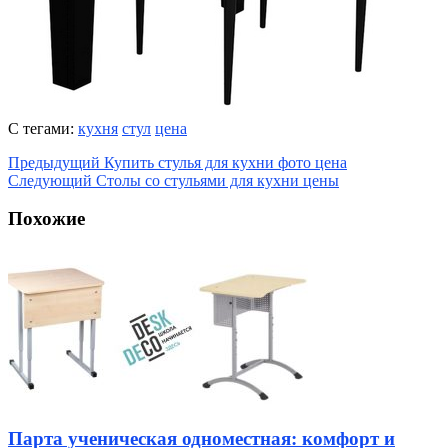
С тегами:
кухня
стул
цена
Предыдущий
Купить стулья для кухни фото цена
Следующий
Столы со стульями для кухни цены
Похожие
Парта ученическая одноместная: комфорт и