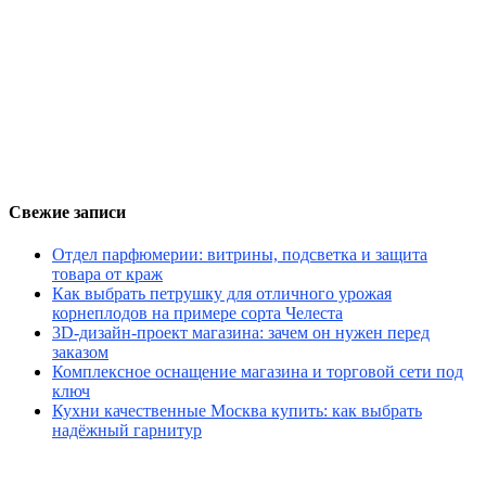
Свежие записи
Отдел парфюмерии: витрины, подсветка и защита
товара от краж
Как выбрать петрушку для отличного урожая
корнеплодов на примере сорта Челеста
3D-дизайн-проект магазина: зачем он нужен перед
заказом
Комплексное оснащение магазина и торговой сети под
ключ
Кухни качественные Москва купить: как выбрать
надёжный гарнитур