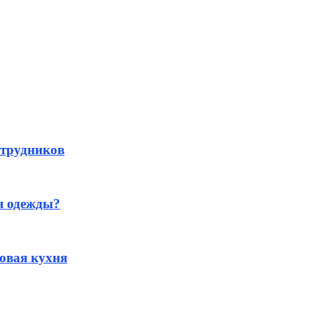
отрудников
я одежды?
овая кухня