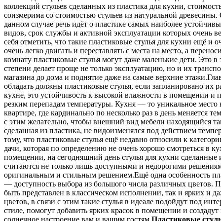
коллекций стульев сделанных из пластика для кухни, стоимост
соизмерима со стоимостью стульев из натуральной древесины. 
данном случае речь идёт о пластике самых наиболее устойчив
видов, срок службы и активной эксплуатации которых очень 
себя отметить, что такие пластиковые стулья для кухни ещё и о
очень легко двигать и переставлять с места на место, а перенос
комнату пластиковые стулья могут даже маленькие дети. Это в
степени делает проще не только эксплуатацию, но и их трансп
магазина до дома и поднятие даже на самые верхние этажи.Гла
обладать должны пластиковые стулья, если запланировано их р
кухне, это устойчивость к высокой влажности в помещении и
резким перепадам температуры. Кухня — то уникальное место 
квартире, где кардинально по несколько раз в день меняется те
с этим желательно, чтобы внешний вид мебели находящийся та
сделанная из пластика, не видоизменялся под действием темпе
тому, что пластиковые стулья ещё недавно относили к категори
дачи, которая по определению не очень хорошо смотреться в к
помещении, на сегодняшний день стулья для кухни сделанные 
считаются не только лишь доступными и недорогими решениям
оригинальным и стильным решением.Ещё одна особенность пл
— доступность выбора из большого числа различных цветов. 
быть представлен в классическом исполнении, так и ярких и д
цветов, в связи с этим такие стулья в идеале подойдут под инт
стиле, помогут добавить ярких красок в помещении и создадут 
солнечное настроение вам и вашим гостям.
Пластиковые стуль