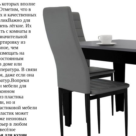
ь которых вполне
Отметим, что в
ых и качественных
великВажно для
чень лёгкие. Их
ить с комнаты в
 значительной
ортировку из
вное, чем
азмещать на
 постоянным
в доме или
мпература. В связи
м, даже если она
ратур.Вопреки
и мебели для
ухонном
из пластика
и, но и
астиковой мебели
Пластик может
аже неоновых
ерьер в любом
весёлое
я для кухни