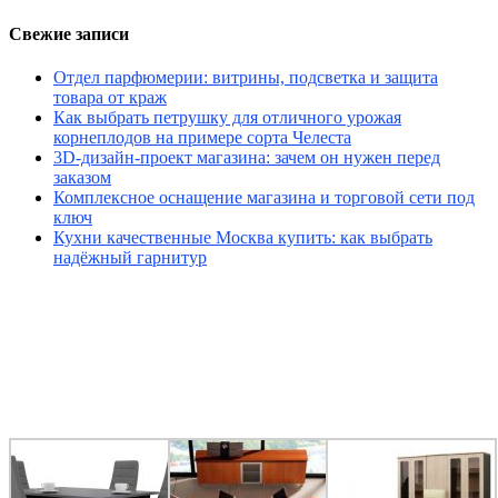
Свежие записи
Отдел парфюмерии: витрины, подсветка и защита
товара от краж
Как выбрать петрушку для отличного урожая
корнеплодов на примере сорта Челеста
3D-дизайн-проект магазина: зачем он нужен перед
заказом
Комплексное оснащение магазина и торговой сети под
ключ
Кухни качественные Москва купить: как выбрать
надёжный гарнитур