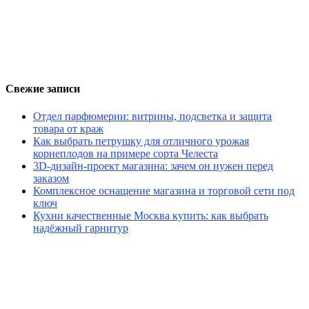
Свежие записи
Отдел парфюмерии: витрины, подсветка и защита
товара от краж
Как выбрать петрушку для отличного урожая
корнеплодов на примере сорта Челеста
3D-дизайн-проект магазина: зачем он нужен перед
заказом
Комплексное оснащение магазина и торговой сети под
ключ
Кухни качественные Москва купить: как выбрать
надёжный гарнитур