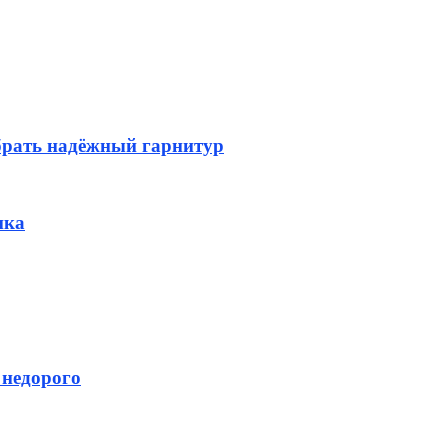
брать надёжный гарнитур
ика
 недорого