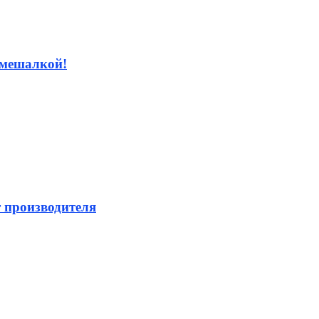
номешалкой!
т производителя