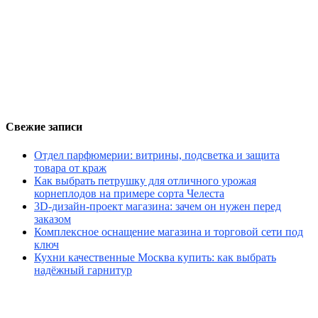
Свежие записи
Отдел парфюмерии: витрины, подсветка и защита
товара от краж
Как выбрать петрушку для отличного урожая
корнеплодов на примере сорта Челеста
3D-дизайн-проект магазина: зачем он нужен перед
заказом
Комплексное оснащение магазина и торговой сети под
ключ
Кухни качественные Москва купить: как выбрать
надёжный гарнитур