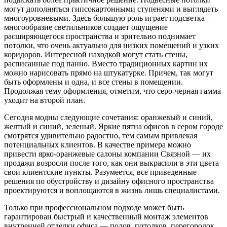
могут дополняться гипсокартонными ступенями и выглядеть
многоуровневыми. Здесь большую роль играет подсветка —
многообразие светильников создает ощущение
расширяющегося пространства и зрительно поднимает
потолки, что очень актуально для низких помещений и узких
коридоров. Интересной находкой могут стать стены,
расписанные под панно. Вместо традиционных картин их
можно нарисовать прямо на штукатурке. Причем, так могут
быть оформлены и одна, и все стены в помещении.
Продолжая тему оформления, отметим, что серо-черная гамма
уходит на второй план.
Сегодня модны следующие сочетания: оранжевый и синий,
желтый и синий, зеленый. Яркие пятна офисов в сером городе
смотрятся удивительно радостно, тем самым привлекая
потенциальных клиентов. В качестве примера можно
привести ярко-оранжевые салоны компании Связной — их
продажи возросли после того, как они выкрасили в эти цвета
свои клиентские пункты. Разумеется, все приведенные
решения по обустройству и дизайну офисного пространства
проектируются и воплощаются в жизнь лишь специалистами.
Только при профессиональном подходе может быть
гарантирован быстрый и качественный монтаж элементов
внутренней отделки офиса — полов, потолков, перегородок.