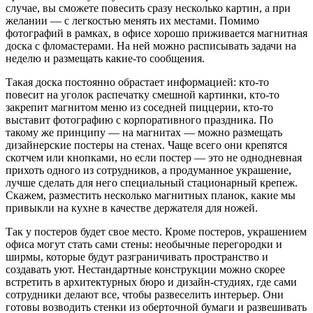
случае, вы сможете повесить сразу несколько картин, а при
желании — с легкостью менять их местами. Помимо
фотографий в рамках, в офисе хорошо приживается магнитная
доска с фломастерами. На ней можно расписывать задачи на
неделю и размещать какие-то сообщения.
Такая доска постоянно обрастает информацией: кто-то
повесит на уголок распечатку смешной картинки, кто-то
закрепит магнитом меню из соседней пиццерии, кто-то
выставит фотографию с корпоративного праздника. По
такому же принципу — на магнитах — можно размещать
дизайнерские постеры на стенах. Чаще всего они крепятся
скотчем или кнопками, но если постер — это не однодневная
прихоть одного из сотрудников, а продуманное украшение,
лучше сделать для него специальный стационарный крепеж.
Скажем, разместить несколько магнитных планок, какие мы
привыкли на кухне в качестве держателя для ножей.
Так у постеров будет свое место. Кроме постеров, украшением
офиса могут стать сами стены: необычные перегородки и
ширмы, которые будут разграничивать пространство и
создавать уют. Нестандартные конструкции можно скорее
встретить в архитектурных бюро и дизайн-студиях, где сами
сотрудники делают все, чтобы развеселить интерьер. Они
готовы возводить стенки из оберточной бумаги и развешивать