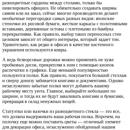
разноцветные гардины между столами, только бы
нивелировать официоз. Не обязательно создавать ширмы
самим или на заказ, сейчас многие производители делают
необычные перегородки самых разных видов: японские
стеночки их рисовой бумаги, жесткие каркасы с полотняными
вставками, деревянные остовы с плетеными из бамбука
перекрытиями. Как правило, выбор таких переносных стен
целиком зависит от общего интерьера, который задает тон.
Удивительно, как редко в офисах в качестве настенного
украшения используются ковры.
А ведь безворсовые дорожки можно применять не хуже
пробковых досок, прикрепляя к ним с помощью кнопок
распечатки и графики. Еще меньшей популярностью
пользуются полки. Как правило, покупается большой стеллаж
и сверху донизу забивается книгами и документами. Однако
незаслуженно забытые полки могут добавить вашему
рабочему месту уюта. Главное, выбирайте небольшие по
ширине, и тогда их не будут заваливать книгами и бумагами,
превращая в склад ненужных вещей.
Статуэтки или вазочки из разноцветного стекла — это все,
что должна выдерживать ваша рабочая полка. Впрочем, на
полочку еще можно поставить цветы — отличный элемент
для декорации офиса, незаслуженно обойденный нашим