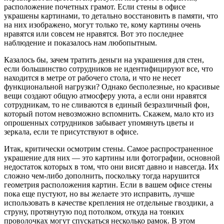
расположение почетных грамот. Если стены в офисе
украшены картинами, то детально восстановить в памяти, что
на них изображено, могут только те, кому картины очень
нравятся или совсем не нравятся. Вот это последнее
наблюдение и показалось нам любопытным.
Казалось бы, зачем тратить деньги на украшения для стен,
если большинство сотрудников не идентифицируют все, что
находится в метре от рабочего стола, и что не несет
функциональной нагрузки? Однако бесполезные, но красивые
вещи создают общую атмосферу уюта, а если они нравятся
сотрудникам, то не сливаются в единый безразличный фон,
который потом невозможно вспомнить. Скажем, мало кто из
опрошенных сотрудников забывает упомянуть цветы и
зеркала, если те присутствуют в офисе.
Итак, критически осмотрим стены. Самое распространенное
украшение для них — это картины или фотографии, основной
недостаток которых в том, что они висят давно и навсегда. Их
сложно чем-либо дополнить, поскольку тогда нарушится
геометрия расположения картин. Если в вашем офисе стены
пока еще пустуют, но вы желаете это исправить, лучше
использовать в качестве крепления не отдельные гвоздики, а
струну, протянутую под потолком, откуда на тонких
проволочках могут спускаться несколько рамок. В этом