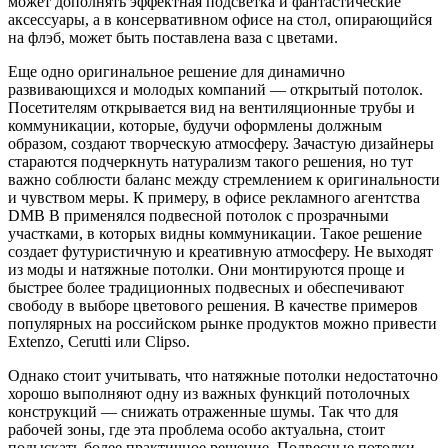
может дополнять эффектная подсветка и фантастические
аксессуары, а в консервативном офисе на стол, опирающийся
на флэб, может быть поставлена ваза с цветами.
Еще одно оригинальное решение для динамично
развивающихся и молодых компаний — открытый потолок.
Посетителям открывается вид на вентиляционные трубы и
коммуникации, которые, будучи оформлены должным
образом, создают творческую атмосферу. Зачастую дизайнеры
стараются подчеркнуть натурализм такого решения, но тут
важно соблюсти баланс между стремлением к оригинальности
и чувством меры. К примеру, в офисе рекламного агентства
DMB B применялся подвесной потолок с прозрачными
участками, в которых видны коммуникации. Такое решение
создает футуристичную и креативную атмосферу. Не выходят
из моды и натяжные потолки. Они монтируются проще и
быстрее более традиционных подвесных и обеспечивают
свободу в выборе цветового решения. В качестве примеров
популярных на российском рынке продуктов можно привести
Extenzo, Cerutti или Clipso.
Однако стоит учитывать, что натяжные потолки недостаточно
хорошо выполняют одну из важных функций потолочных
конструкций — снижать отраженные шумы. Так что для
рабочей зоны, где эта проблема особо актуальна, стоит
подыскать более практичное решение. Подвесные потолки