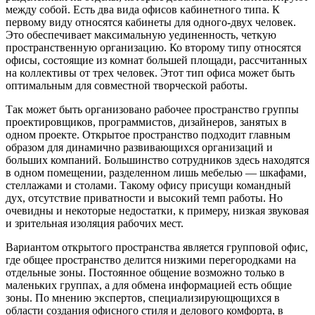
между собой. Есть два вида офисов кабинетного типа. К
первому виду относятся кабинеты для одного-двух человек.
Это обеспечивает максимальную уединенность, четкую
пространственную организацию. Ко второму типу относятся
офисы, состоящие из комнат большей площади, рассчитанных
на коллективы от трех человек. Этот тип офиса может быть
оптимальным для совместной творческой работы.
Так может быть организовано рабочее пространство группы
проектировщиков, программистов, дизайнеров, занятых в
одном проекте. Открытое пространство подходит главным
образом для динамично развивающихся организаций и
больших компаний. Большинство сотрудников здесь находятся
в одном помещении, разделенном лишь мебелью — шкафами,
стеллажами и столами. Такому офису присущи командный
дух, отсутствие приватности и высокий темп работы. Но
очевидны и некоторые недостатки, к примеру, низкая звуковая
и зрительная изоляция рабочих мест.
Вариантом открытого пространства является групповой офис,
где общее пространство делится низкими перегородками на
отдельные зоны. Постоянное общение возможно только в
маленьких группах, а для обмена информацией есть общие
зоны. По мнению экспертов, специализирующющихся в
области создания офисного стиля и делового комфорта, в