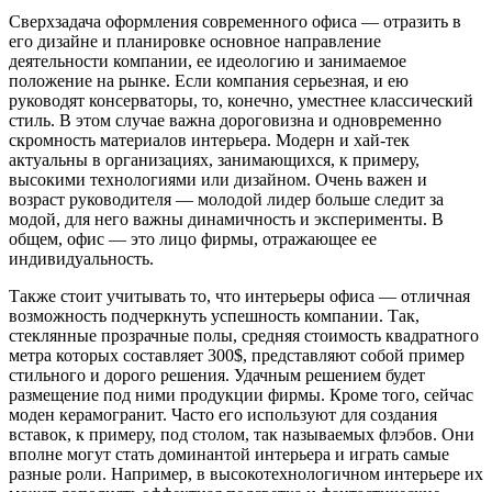
Сверхзадача оформления современного офиса — отразить в
его дизайне и планировке основное направление
деятельности компании, ее идеологию и занимаемое
положение на рынке. Если компания серьезная, и ею
руководят консерваторы, то, конечно, уместнее классический
стиль. В этом случае важна дороговизна и одновременно
скромность материалов интерьера. Модерн и хай-тек
актуальны в организациях, занимающихся, к примеру,
высокими технологиями или дизайном. Очень важен и
возраст руководителя — молодой лидер больше следит за
модой, для него важны динамичность и эксперименты. В
общем, офис — это лицо фирмы, отражающее ее
индивидуальность.
Также стоит учитывать то, что интерьеры офиса — отличная
возможность подчеркнуть успешность компании. Так,
стеклянные прозрачные полы, средняя стоимость квадратного
метра которых составляет 300$, представляют собой пример
стильного и дорого решения. Удачным решением будет
размещение под ними продукции фирмы. Кроме того, сейчас
моден керамогранит. Часто его используют для создания
вставок, к примеру, под столом, так называемых флэбов. Они
вполне могут стать доминантой интерьера и играть самые
разные роли. Например, в высокотехнологичном интерьере их