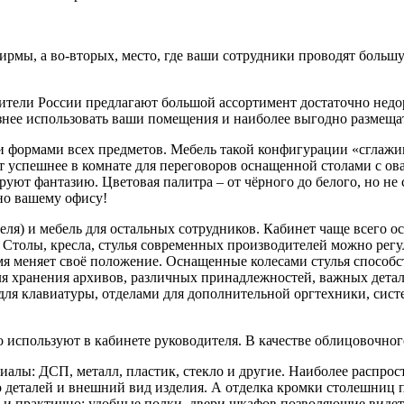
рмы, а во-вторых, место, где ваши сотрудники проводят большую
дители России предлагают большой ассортимент достаточно недо
знее использовать ваши помещения и наиболее выгодно размеща
и формами всех предметов. Мебель такой конфигурации «сглажи
т успешнее в комнате для переговоров оснащенной столами с ов
ют фантазию. Цветовая палитра – от чёрного до белого, но не 
но вашему офису!
ля) и мебель для остальных сотрудников. Кабинет чаще всего о
 Столы, кресла, стулья современных производителей можно регу
мя меняет своё положение. Оснащенные колесами стулья способ
ля хранения архивов, различных принадлежностей, важных дета
я клавиатуры, отделами для дополнительной оргтехники, систе
го используют в кабинете руководителя. В качестве облицовочн
алы: ДСП, металл, пластик, стекло и другие. Наиболее распро
о деталей и внешний вид изделия. А отделка кромки столешниц 
но и практично: удобные полки, двери шкафов позволяющие виде