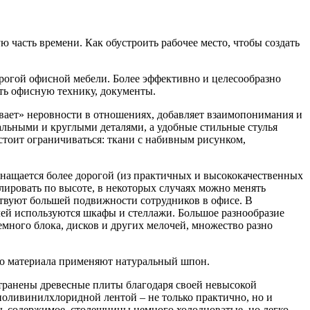
 часть времени. Как обустроить рабочее место, чтобы создать
рогой офисной мебели. Более эффективно и целесообразно
ть офисную технику, документы.
вает» неровности в отношениях, добавляет взаимопонимания и
альными и круглыми деталями, а удобные стильные стулья
стоит ограничиваться: ткани с набивным рисунком,
снащается более дорогой (из практичных и высококачественных
лировать по высоте, в некоторых случаях можно менять
ствуют большей подвижности сотрудников в офисе. В
лей используются шкафы и стеллажи. Большое разнообразие
много блока, дисков и других мелочей, множество разно
ого материала применяют натуральный шпон.
странены древесные плиты благодаря своей невысокой
поливинилхлоридной лентой – не только практично, но и
ть содержимое, столешницы немного холодноватые, но легко