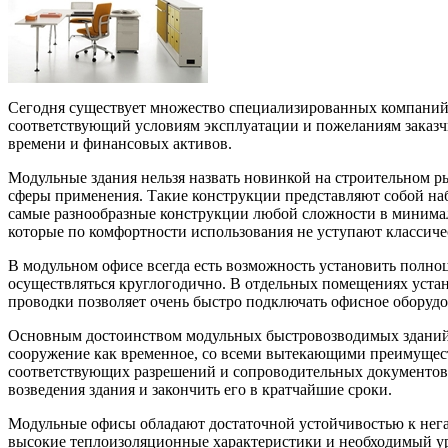
Сегодня существует множество специализированных компаний 
соответствующий условиям эксплуатации и пожеланиям заказч
времени и финансовых активов.
Модульные здания нельзя назвать новинкой на строительном р
сферы применения. Такие конструкции представляют собой наб
самые разнообразные конструкции любой сложности в минималь
которые по комфортности использования не уступают классиче
В модульном офисе всегда есть возможность установить полно
осуществляться круглогодично. В отдельных помещениях уста
проводки позволяет очень быстро подключать офисное оборуд
Основным достоинством модульных быстровозводимых зданий в
сооружение как временное, со всеми вытекающими преимуществ
соответствующих разрешений и сопроводительных документов,
возведения здания и закончить его в кратчайшие сроки.
Модульные офисы обладают достаточной устойчивостью к нега
высокие теплоизоляционные характеристики и необходимый у