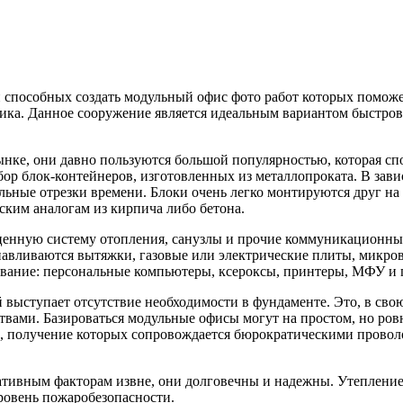
способных создать модульный офис фото работ которых поможе
ика. Данное сооружение является идеальным вариантом быстро
ынке, они давно пользуются большой популярностью, которая с
ор блок-контейнеров, изготовленных из металлопроката. В зав
ные отрезки времени. Блоки очень легко монтируются друг на 
ским аналогам из кирпича либо бетона.
ценную систему отопления, санузлы и прочие коммуникационные
навливаются вытяжки, газовые или электрические плиты, микр
ование: персональные компьютеры, ксероксы, принтеры, МФУ и 
ыступает отсутствие необходимости в фундаменте. Это, в свою
ами. Базироваться модульные офисы могут на простом, но ровн
 получение которых сопровождается бюрократическими проволо
тивным факторам извне, они долговечны и надежны. Утепление
ровень пожаробезопасности.