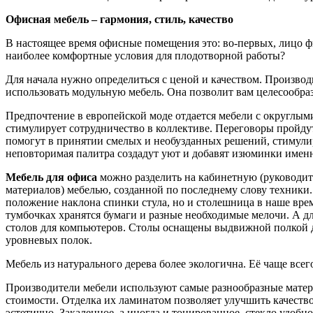
Офисная мебель – гармония, стиль, качество
В настоящее время офисные помещения это: во-первых, лицо фи
наиболее комфортные условия для плодотворной работы?
Для начала нужно определиться с ценой и качеством. Произво
использовать модульную мебель. Она позволит вам целесообра
Предпочтение в европейской моде отдается мебели с округлым
стимулирует сотрудничество в коллективе. Переговоры пройду
помогут в принятии смелых и необузданных решений, стимулиру
неповторимая палитра создадут уют и добавят изюминки имен
Мебель для офиса
можно разделить на кабинетную (руководите
материалов) мебелью, созданной по последнему слову техники.
положение наклона спинки стула, но и столешница в наше вре
тумбочках хранятся бумаги и разные необходимые мелочи. А д
столов для компьютеров. Столы оснащены выдвижной полкой дл
уровневых полок.
Мебель из натурального дерева более экологична. Её чаще все
Производители мебели используют самые разнообразные матери
стоимости. Отделка их ламинатом позволяет улучшить качеств
эстетично. Закаленное, а иногда и тонированное, стекло удоб