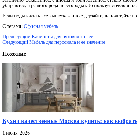
убираются, и разного рода перегородки. Используя стекло и пл
Если подытожить все вышесказанное: дерзайте, используйте по
С тегами:
Офисная мебель
Предыдущий
Кабинеты для руководителей
Следующий
Мебель для персонала и ее значение
Похожие
Кухни качественные Москва купить: как выбрат
1 июня, 2026