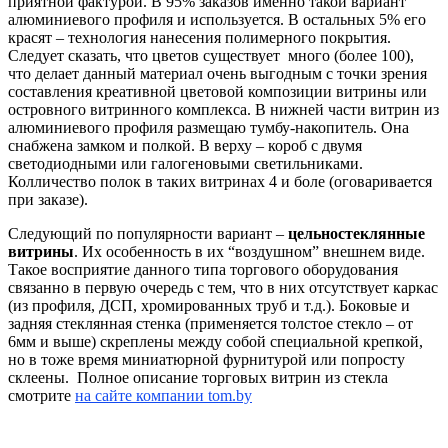
приятной фактурой. В 95% заказов именно такой вариант
алюминиевого профиля и используется. В остальных 5% его
красят – технология нанесения полимерного покрытия.
Следует сказать, что цветов существует много (более 100),
что делает данный материал очень выгодным с точки зрения
составления креативной цветовой композиции витрины или
островного витринного комплекса. В нижней части витрин из
алюминиевого профиля размещаю тумбу-накопитель. Она
снабжена замком и полкой. В верху – короб с двумя
светодиодными или галогеновыми светильниками.
Колличество полок в таких витринах 4 и боле (оговаривается
при заказе).
Следующий по популярности вариант –
цельностеклянные
витрины
. Их особенность в их “воздушном” внешнем виде.
Такое восприятие данного типа торгового оборудования
связанно в первую очередь с тем, что в них отсутствует каркас
(из профиля, ДСП, хромированных труб и т.д.). Боковые и
задняя стеклянная стенка (применяется толстое стекло – от
6мм и выше) скреплены между собой специальной крепкой,
но в тоже время миниатюрной фурнитурой или попросту
склеены. Полное описание торговых витрин из стекла
смотрите
на сайте компании tom.by