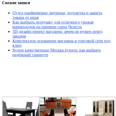
Свежие записи
Отдел парфюмерии: витрины, подсветка и защита
товара от краж
Как выбрать петрушку для отличного урожая
корнеплодов на примере сорта Челеста
3D-дизайн-проект магазина: зачем он нужен перед
заказом
Комплексное оснащение магазина и торговой сети под
ключ
Кухни качественные Москва купить: как выбрать
надёжный гарнитур