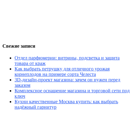
Свежие записи
Отдел парфюмерии: витрины, подсветка и защита
товара от краж
Как выбрать петрушку для отличного урожая
корнеплодов на примере сорта Челеста
3D-дизайн-проект магазина: зачем он нужен перед
заказом
Комплексное оснащение магазина и торговой сети под
ключ
Кухни качественные Москва купить: как выбрать
надёжный гарнитур