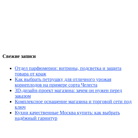
Свежие записи
Отдел парфюмерии: витрины, подсветка и защита
товара от краж
Как выбрать петрушку для отличного урожая
корнеплодов на примере сорта Челеста
3D-дизайн-проект магазина: зачем он нужен перед
заказом
Комплексное оснащение магазина и торговой сети под
ключ
Кухни качественные Москва купить: как выбрать
надёжный гарнитур