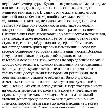
перепадам температуры. Кухня — то уникальное место в доме
или квартире, где кардинально по несколько раз в день
меняется температура. В связи с этим желательно, чтобы
внешний вид мебели находящийся там, даже если она
сделанная из пластика, не видоизменялся под действием
температур.Ещё одна особенность пластиковой мебели —
доступность выбора из большого числа различных цветов.
Пластик может быть представлен в классическом исполнении,
так и ярких и даже неоновых цветов, в связи с этим такие
стулья в идеале подойдут под интерьер в любом стиле,
помогут добавить ярких красок в помещении и создадут
весёлое солнечное настроение вам и вашим гостям.Вопреки
тому, что пластиковые стулья ещё недавно относили к
категории мебели для дачи, которая по определению не очень
хорошо смотреться в кухонном помещении, на сегодняшний
день стулья для кухни сделанные из пластика считаются не
только лишь доступными и недорогими решениями, но и
оригинальным и стильным решением.Важно для себя
отметить, что такие пластиковые стулья для кухни ещё и
очень лёгкие. Их очень легко двигать и переставлять с места
на место, а переносить с комнаты в комнату пластиковые
стулья могут даже маленькие дети. Это в значительной
степени делает проще не только эксплуатацию, но и их
транспортировку из магазина до дома и поднятие даже на
самые верхние этажи.В наши дни представлено большое