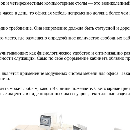
пок и четырехместные компьютерные столы — это великолепный 
 часов в день, то офисная мебель непременно должна более чем
одно требование. Она непременно должна быть статусной и дорог
о место, где размещено определённое количество свободных ра
, учитывающих как физиологическое удобство и оптимизацию р
бности служащих. Само по себе оформление кабинета обязано п
является применение модульных систем мебели для офиса. Такая
анию.
быть может любым, какой Вы лишь пожелаете. Светозарные цвет
ые акценты в виде подлинных аксессуаров, текстильные изделия