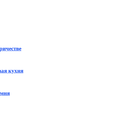
ричестве
вая кухня
амня