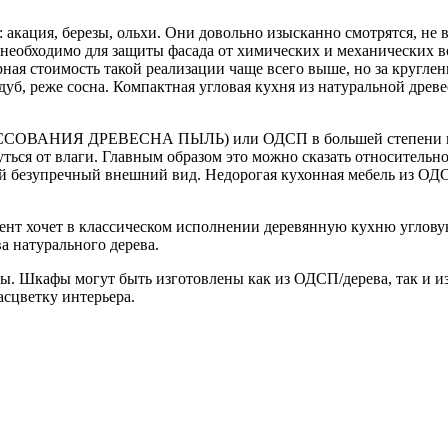
 акация, березы, ольхи. Они довольно изысканно смотрятся, не
 необходимо для защиты фасада от химических и механических 
ная стоимость такой реализации чаще всего выше, но за кругл
дуб, реже сосна. Компактная угловая кухня из натуральной древ
СОВАНИЯ ДРЕВЕСНА ПЫЛЬ) или ОДСП в большей степени ниже
ься от влаги. Главным образом это можно сказать относительн
вой безупречный внешний вид. Недорогая кухонная мебель из ОД
иент хочет в классическом исполнении деревянную кухню углов
 натурального дерева.
. Шкафы могут быть изготовлены как из ОДСП/дерева, так и из
сцветку интерьера.