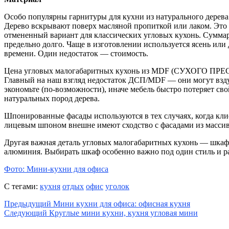
Особо популярны гарнитуры для кухни из натурального дерева:
Дерево вскрывают поверх масляной пропиткой или лаком. Это
отмененный вариант для классических угловых кухонь. Суммар
предельно долго. Чаще в изготовлении используется ясень или 
времени. Один недостаток — стоимость.
Цена угловых малогабаритных кухонь из MDF (СУХОГО ПРЕС
Главный на наш взгляд недостаток ДСП/MDF — они могут вздут
экономьте (по-возможности), иначе мебель быстро потеряет с
натуральных пород дерева.
Шпонированные фасады используются в тех случаях, когда кл
лицевым шпоном внешне имеют сходство с фасадами из массива
Другая важная деталь угловых малогабаритных кухонь — шкафы
алюминия. Выбирать шкаф особенно важно под один стиль и ра
Фото: Мини-кухни для офиса
С тегами:
кухня
отдых
офис
уголок
Предыдущий
Мини кухни для офиса: офисная кухня
Следующий
Круглые мини кухни, кухня угловая мини