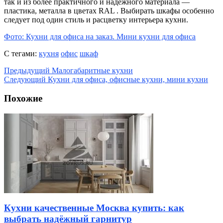
так и из более практичного и надежного материала —
пластика, металла в цветах RAL . Выбирать шкафы особенно
следует под один стиль и расцветку интерьера кухни.
Фото: Кухни для офиса на заказ. Мини кухни для офиса
С тегами:
кухня
офис
шкаф
Предыдущий
Малогабаритные кухни
Следующий
Кухни для офиса, офисные кухни, мини кухни
Похожие
Кухни качественные Москва купить: как
выбрать надёжный гарнитур