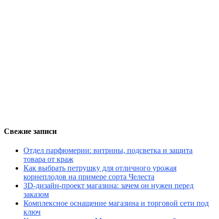
Свежие записи
Отдел парфюмерии: витрины, подсветка и защита
товара от краж
Как выбрать петрушку для отличного урожая
корнеплодов на примере сорта Челеста
3D-дизайн-проект магазина: зачем он нужен перед
заказом
Комплексное оснащение магазина и торговой сети под
ключ