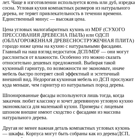
лет. Чаще в изготовлении используется ясень или дуб, изредка
сосна. Угловая кухня компактных размеров из натурального
дерева, не теряет привлекательность в течении времени.
Единственный минус — высокая цена.
Цена угловых малогабаритных кухонь из MDF (СУХОГО
ПРЕССОВАНИЯ ДРЕВЕСНА ПЫЛЬ) или ОДСП
(ОБЛАГОРОЖЕННАЯ ДРЕВЕСНОСТРУЖЕЧНАЯ ПЛИТА)
гораздо ниже цены на кухню с натуральными фасадами.
Главный на наш взгляд недостаток ДСП/MDF — они могут
расслоиться от влажности. Особенно это можно сказать
относительно дешевых предложений. Выбирая такой
кухонный гарнитур, по возможности не экономьте, иначе
мебель быстро потеряет свой эффектный и эстетичный
внешний вид. Недорогая кухонная мебель из ДСП прослужит
куда меньше, чем гарнитур из натуральных пород дерева.
Шпонированные фасады используются лишь тогда, когда
заказчик любит классику и хочет деревянную угловую кухню
экономкласса для маленькой кухни. Примеры с лицевым
шпоном внешне имеют сходство с фасадами из массива
натурального дерева.
Другая не менее важная деталь компактных угловых кухонь
— шкафы. Корпуса могут быть собраны как из дерева/ДСП,