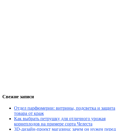
Свежие записи
Отдел парфюмерии: витрины, подсветка и защита
товара от краж
Как выбрать петрушку для отличного урожая
корнеплодов на примере сорта Челеста
3D-дизайн-проект магазина: зачем он нужен перед