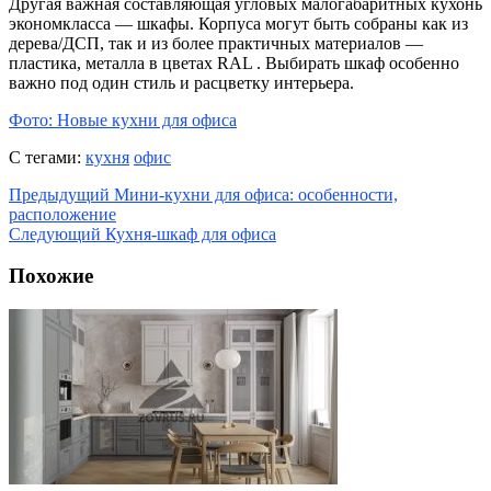
Другая важная составляющая угловых малогабаритных кухонь
экономкласса — шкафы. Корпуса могут быть собраны как из
дерева/ДСП, так и из более практичных материалов —
пластика, металла в цветах RAL . Выбирать шкаф особенно
важно под один стиль и расцветку интерьера.
Фото: Новые кухни для офиса
С тегами:
кухня
офис
Предыдущий
Мини-кухни для офиса: особенности,
расположение
Следующий
Кухня-шкаф для офиса
Похожие