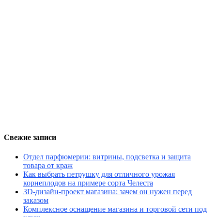
Свежие записи
Отдел парфюмерии: витрины, подсветка и защита
товара от краж
Как выбрать петрушку для отличного урожая
корнеплодов на примере сорта Челеста
3D-дизайн-проект магазина: зачем он нужен перед
заказом
Комплексное оснащение магазина и торговой сети под