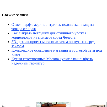
Свежие записи
Отдел парфюмерии: витрины, подсветка и защита
товара от краж
Как выбрать петрушку для отличного урожая
корнеплодов на примере сорта Челеста
3D-дизайн-проект магазина: зачем он нужен перед
заказом
Комплексное оснащение магазина и торговой сети под
ключ
Кухни качественные Москва купить: как выбрать
надёжный гарнитур