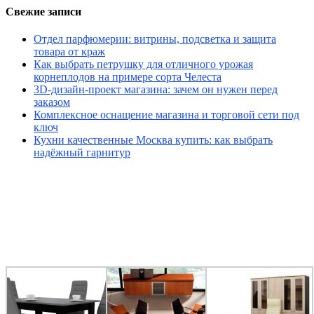
Свежие записи
Отдел парфюмерии: витрины, подсветка и защита
товара от краж
Как выбрать петрушку для отличного урожая
корнеплодов на примере сорта Челеста
3D-дизайн-проект магазина: зачем он нужен перед
заказом
Комплексное оснащение магазина и торговой сети под
ключ
Кухни качественные Москва купить: как выбрать
надёжный гарнитур