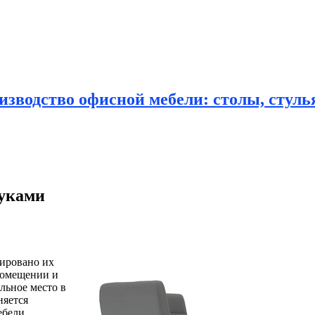
зводство офисной мебели: столы, стулья
руками
нировано их
помещении и
льное место в
няется
ебели