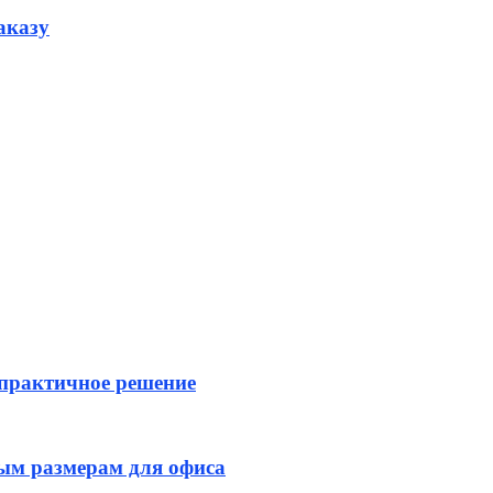
аказу
 практичное решение
ным размерам для офиса