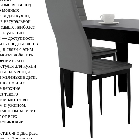
оизменялся под
о модных
ика для кухни,
из натуральной
е самых наиболее
ксплуатации
и — доступность
ыть представлен в
 в связи с этим
омогут добавить
оение вам и
стулья для кухни
ста на место, а
е маленькие дети.
ию, но и их
е верхние
з такого
обираются все
ом и ужином.
о многом зависит
 от всех
астиковые
статочно два раза
новые. Доступно