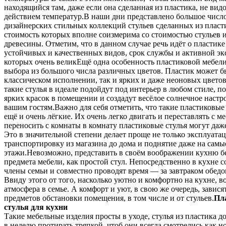
находящийся там, даже если она сделанная из пластика, не вид
действием температур.В наши дни представлено большое числ
дизайнерских стильных коллекций стульев сделанных из пласт
стоимость которых вполне соизмерима со стоимостью стульев 
древесины. Отметим, что в данном случае речь идёт о пластик
устойчивых и качественных видов, срок службы и активной э
которых очень великЕщё одна особенность пластиковой мебел
выбора из большого числа различных цветов. Пластик может б
классическом исполнении, так и ярких и даже неоновых цветов,
такие стулья в идеале подойдут под интерьер в любом стиле, п
ярких красок в помещении и создадут весёлое солнечное настр
вашим гостям.Важно для себя отметить, что такие пластиковые 
ещё и очень лёгкие. Их очень легко двигать и переставлять с ме
переносить с комнаты в комнату пластиковые стулья могут даж
Это в значительной степени делает проще не только эксплуатац
транспортировку из магазина до дома и поднятие даже на самы
этажи.Невозможно, представить в своём воображении кухню бе
предмета мебели, как простой стул. Непосредственно в кухне с
члены семьи и совместно проводят время — за завтраком обед
Ввиду этого от того, насколько уютно и комфортно на кухне, в
атмосфера в семье. А комфорт и уют, в свою же очередь, зависят
предметов обстановки помещения, в том числе и от стульев.
Пл
стулья для кухни
Такие мебельные изделия просты в уходе, стулья из пластика до
в неделю протирать тряпкой, чтоб они всегда смотрелись как 