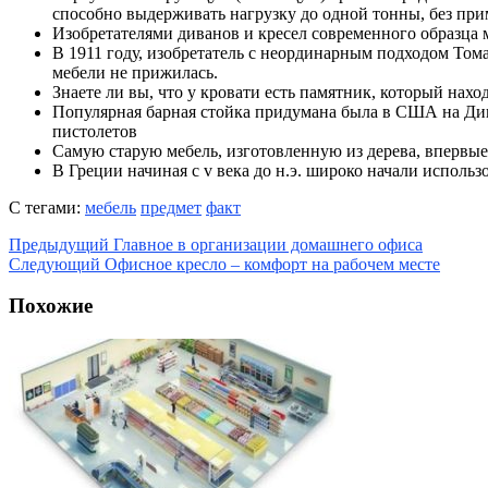
способно выдерживать нагрузку до одной тонны, без при
Изобретателями диванов и кресел современного образца 
В 1911 году, изобретатель с неординарным подходом Томас
мебели не прижилась.
Знаете ли вы, что у кровати есть памятник, который нах
Популярная барная стойка придумана была в США на Дико
пистолетов
Самую старую мебель, изготовленную из дерева, впервые
В Греции начиная с v века до н.э. широко начали использ
С тегами:
мебель
предмет
факт
Предыдущий
Главное в организации домашнего офиса
Следующий
Офисное кресло – комфорт на рабочем месте
Похожие