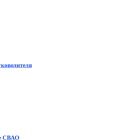
уководителя
ве СВАО