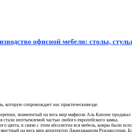
зводство офисной мебели: столы, стулья
ль, которую сопровождает нас практически
везде.
ерении, знаменитый на весь мир мафиози Аль Капоне продавал
мя стали неотъемлемой частью любого европейского замка.
го цвета, в связи с этим абсолютна вся мебель, ковры были ис
вестный на весь мир архитектор Джанджаапом Руиджссенар. Бл