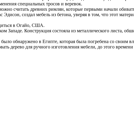
менения специальных тросов и веревок.
можно считать древних римлян, которые первыми начали обиват
 Эдисон, создал мебель из бетона, уверяя в том, что этот матер
одиться в Огайо, США.
м Западе. Конструкция состояла из металлического листа, обши
 было обнаружено в Египте, которая была погребена со своим в
овать дерево для ручного изготовления мебели, до этого времени