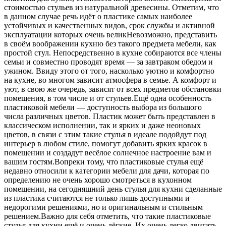
стоимостью стульев из натуральной древесины. Отметим, что
в данном случае речь идёт о пластике самых наиболее
устойчивых и качественных видов, срок службы и активной
эксплуатации которых очень великНевозможно, представить
в своём воображении кухню без такого предмета мебели, как
простой стул. Непосредственно в кухне собираются все члены
семьи и совместно проводят время — за завтраком обедом и
ужином. Ввиду этого от того, насколько уютно и комфортно
на кухне, во многом зависит атмосфера в семье. А комфорт и
уют, в свою же очередь, зависят от всех предметов обстановки
помещения, в том числе и от стульев.Ещё одна особенность
пластиковой мебели — доступность выбора из большого
числа различных цветов. Пластик может быть представлен в
классическом исполнении, так и ярких и даже неоновых
цветов, в связи с этим такие стулья в идеале подойдут под
интерьер в любом стиле, помогут добавить ярких красок в
помещении и создадут весёлое солнечное настроение вам и
вашим гостям.Вопреки тому, что пластиковые стулья ещё
недавно относили к категории мебели для дачи, которая по
определению не очень хорошо смотреться в кухонном
помещении, на сегодняшний день стулья для кухни сделанные
из пластика считаются не только лишь доступными и
недорогими решениями, но и оригинальным и стильным
решением.Важно для себя отметить, что такие пластиковые
стулья для кухни ещё и очень лёгкие. Их очень легко двигать